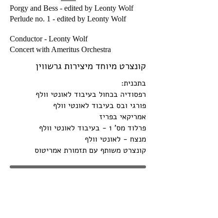
Porgy and Bess - edited by Leonty Wolf
Perlude no. 1 - edited by Leonty Wolf
Conductor - Leonty Wolf
Concert with Ameritus Orchestra
קונצרט מיוחד מיצירות גרשווין
בתכנית:
רפסודיה בכחול בעיבוד לאונטי וולף
פורגי ובס בעיבוד לאונטי וולף
אמריקאי בפריז
פרלוד מס' 1 - בעיבוד לאונטי וולף
מנצח - לאונטי וולף
קונצרט משותף עם תזמורת אמריטוס
קונצרט מיוחד ליום האשה הבינלאומי
בתכנית:
את'ל סמית' - בכורה ישראלית - סרנדה ברה