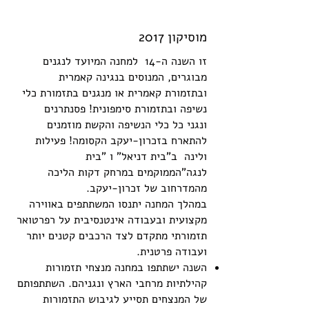
מוסיקון 2017
זו השנה ה-14 למחנה המיועד לנגנים
מבוגרים, המנוסים בנגינה קאמרית
ובתזמורת קאמרית או מנגנים בתזמורת כלי
נשיפה ובתזמורת סימפונית! פסנתרנים
ונגני כל כלי הנשיפה והקשת מוזמנים
להתארח בזכרון-יעקב הקסומה! פעילות
ולינה ב"בית דניאל" ו "בית
לנגה"הממוקמים במרחק דקות הליכה
מהמדרחוב של זכרון-יעקב.
במהלך המחנה יתנסו המשתתפים באווירה
מקצועית ובעבודה אינטנסיבית על רפרטואר
תזמורתי מתקדם לצד הרכבים קטנים יותר
ועבודה פרטנית.
השנה ישתתפו במחנה מנצחי תזמורות
קהילתיות מרחבי הארץ ונגניהם. השתתפותם
של המנצחים תסייע לגיבוש התזמורות