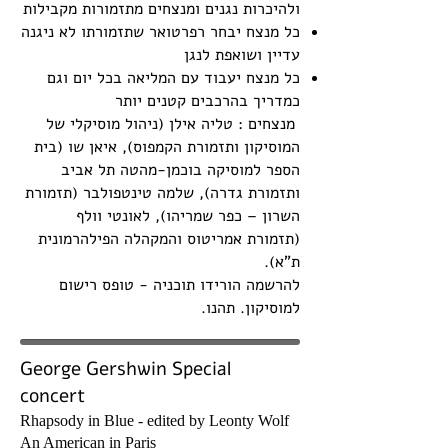
ולהיכרות נגנים ומנצחים מתזמורות מקבילות
כל מנצח יבחר רפרטואר שתזמורתו לא ניגנה
עדיין ושואפת לנגן
כל מנצח יעבוד עם המליאה בכל יום וגם
כמדריך בהרכבים קטנים יותר
מנצחים : טליה אילן (ניהול מוסיקלי של
המוסיקון ותזמורת הקמפוס), איאן שו (בית
הספר למוסיקה בוכמן-מהטה תל אביב
ותזמורת גדרה), שלמה טינטפולבר (תזמורת
השרון – כפר שמריהו), לאונטי וולף
(תזמורת אמריטוס והמקהלה הפילהרמונית
ת"א).
להרשמה הורידו תוכניה - טופס רישום
למוסיקון. תהנו.
George Gershwin Special
concert
R
hapsody in Blue - edited by Leonty Wolf
An American in
Paris